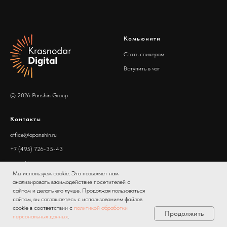
Комьюнити
Стать спикером
Вступить в чат
© 2026 Panshin Group
Контакты
office@apanshin.ru
+7 (495) 726-35-43
apanshin.ru
Мы используем cookie. Это позволяет нам
анализировать взаимодействие посетителей с
сайтом и делать его лучше. Продолжая пользоваться
сайтом, вы соглашаетесь с использованием файлов
cookie в соответствии с
политикой обработки
Продолжить
персональных данных
.