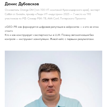
Денис Дубовсков
Основатель Orange DM (топ-100 ИТ-компаний Краснодарского края), эксперт
Callibri от Билайн, призёр «Люди ИТ-индустрии» 2025 — 7 место из 190
участников по РФ. Спикер РБК-ТВ, AAA Conf, Питерского Промпта
«GEO-PR: как формируется цифровая репутация в нейросетях — и кто за этим
стоит»
Кто и как конструирует «экспертность» в LLM. Почему автоматизация без
контроля — инструмент манипуляции. Живой кейс с первыми результатами.