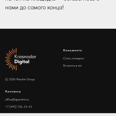
нами до самого конца!
Комьюнити
Стать спикером
Вступить в чат
© 2026 Panshin Group
Контакты
office@apanshin.ru
+7 (495) 726-35-43
apanshin.ru