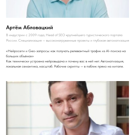
Артём Абловацкий
В индустрии с 2009 года, Head of SEO крупнейшего туристического портала
России. Специализация — высоконагруженные проекты и глубокая автоматизация
«Нейросети и Geo-запросы: как получать релевантный трафик из AI-поиска на
больших объёмах»
Как технически устроена нейровыдача и почему вас в ней нет. Автоматизация,
локальная семантика, масштаб. Рабочие скрипты — в паблик прямо на митапе.