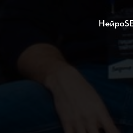
НейроSE