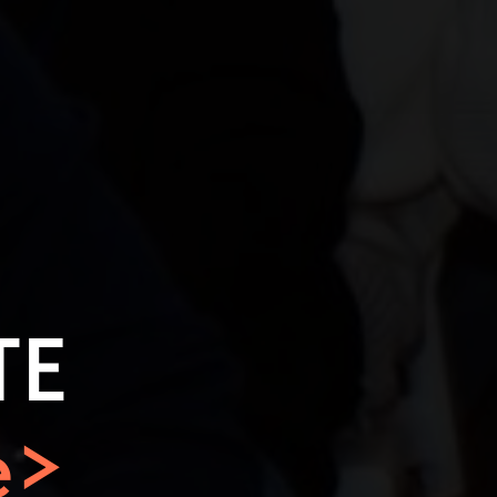
ТЕ
e>